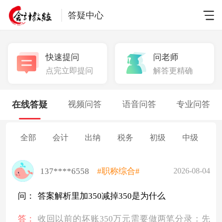
答疑中心
快速提问
问老师
点完立即提问
解答更精确
在线答疑
视频问答
语音问答
专业问答
全部
会计
出纳
税务
初级
中级
137****6558
#职称综合#
2026-08-04
问：
答案解析里加350减掉350是为什么
答：
收回以前的坏账350万元需要做两笔分录：先