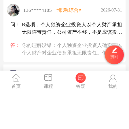
息等），则计入预收账款。两个科目不是二选
一，可以同时存在。简言之，销售货物、提供
136****4105
#职称综合#
2026-07-31
劳务的预收款计入合同负债，非收入类预收款
计入预收账款。
问：
B选项，个人独资企业投资人以个人财产承担
无限连带责任，公司资产不够，不是应该投资
人承担连带责任的么？
答：
你的理解没错：个人独资企业投资人确实要以
个人财产对企业债务承担无限责任。但本题问
提问
的是清算时“企业财产”按法定顺序分配的情
况。B选项的意思是：在10万元企业总资产
中，先清偿职工工资4万和社会保险3万共7
陈钦帅
#职称综合#
2025-08-31
万，再缴税款2万，剩余只有1万元用于清偿其
首页
课程
答疑
我的
他债务，所以其他企业的2万元货款从企业财
问：
老师好，第70题，小规模纳税人出租住房，半
产中只能分得1万元。至于剩下1万元，投资人
年租金含税收入60万，分摊后不是未超过每月
仍负有无限清偿责任，债权人可以继续向投资
10万的限额吗？为什么增值税没有享受免税
答：
根据财税〔2016〕36号文规定，小规模纳税人
人追偿。因此B选项本身并不违背无限责任原
呢？
出租住房适用5%征收率，但免税政策仅适用于
则，它说的是清算分配时的结果。
销售货物、劳务、服务、无形资产取得的销售