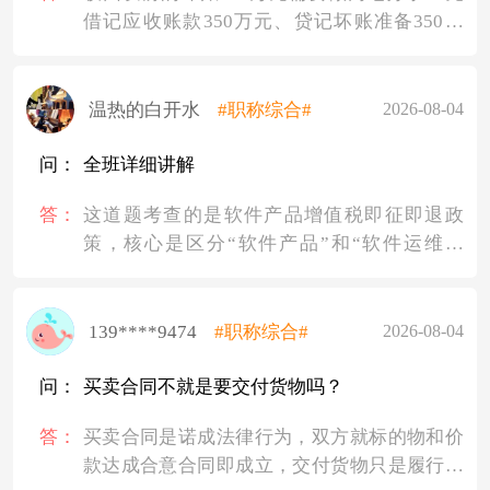
借记应收账款350万元、贷记坏账准备350万
元，使应收账款和坏账准备同时增加；再借记
银行存款350万元、贷记应收账款350万元，使
应收账款减少。因此应收账款先加350再减
温热的白开水
#职称综合#
2026-08-04
350，净额不变，而坏账准备会因第一笔分录
增加350万元，导致年末调整前坏账准备余额
问：
全班详细讲解
为300+350=650万元，但解析中坏账准备调整
答：
这道题考查的是软件产品增值税即征即退政
前余额仍写300，这里可能有笔误，或者解析
策，核心是区分“软件产品”和“软件运维服
省略了坏账准备增加的处理？实际上按解析思
务”的进项税额分摊。
路，调整前坏账准备应为650万元，应反冲380
先明确政策：销售自行开发的软件产品，按
万元，与答案不符。但题目标准答案C，说明
13%税率征收增值税后，对实际税负超过3%的
139****9474
#职称综合#
2026-08-04
解析中坏账准备调整前余额300是未考虑收回
部分实行即征即退。注意，即征即退只针对“软
坏账对坏账准备的影响，这显然不对。不过你
件产品”收入，不包括运维服务收入。
问：
买卖合同不就是要交付货物吗？
问的是加350减350，就回答这两个350分别代
本题中，销售额900万元是软件产品，100万元
表收回坏账时的恢复应收账款和收到款项冲减
答：
买卖合同是诺成法律行为，双方就标的物和价
是运维服务。软件产品和运维服务属于不同增
应收账款。
款达成合意合同即成立，交付货物只是履行合
值税应税项目，但共同使用了购进材料，所以