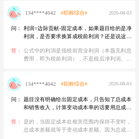
符合政策规定。必须按销售额比例分摊进项税
额（转让收入减去购置原价）除以1.05再乘以
额，所以选54万元。
5%计算，因此适用5%。
134****4042
#职称综合#
2026-08-03
问：
利润=边际贡献-固定成本，如果题目给的是净
利润，是否要求换算成税前利润？还是说这个
公式中的利润是税后利润？
答：
公式中的利润是指税前营业利润（本题无利息
费用，即为税前利润），不是税后净利润。题
目给的是净利润，所以必须先用净利润除以
（1-所得税税率）换算成税前利润，再代入“边
际贡献=固定成本+税前利润”计算。解析中的
134****4042
#职称综合#
2026-08-03
做法是正确的。
问：
题目没有明确给出固定成本，只告知了总成本
和销售收入，计算变动成本率的话要用总成本
差额/销售收入差额吗？总成本是包含了固定成
答：
是的，当固定成本在相关范围内保持不变时，
本和变动成本的。
总成本差额就等于变动成本差额。因为总成本
＝固定成本＋变动成本，而变动成本＝变动成