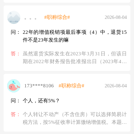
同义务的行为，并非合同成立的前提。而借
进项税额40万元需要在两者之间按销售额比例
用、保管、定金合同须以交付实物或定金作为
分摊。只有分摊给软件产品的进项税额，才能
成立要件，所以对应选项是ABD。
。。。
#职称综合#
2026-08-04
用于计算软件产品的增值税税负。
第一步，计算软件产品应分摊的进项税额：
问：
22年的增值税销项最后事项（4）中，退货15
40 × 900 ÷（900 + 100）= 36（万元）
件不是23年发生的嘛
第二步，计算软件产品实际应缴纳的增值税：
900 × 13% - 36 = 117 - 36 = 81（万元）
答：
虽然退货实际发生在2023年3月31日，但该日
第三步，判断是否需要退税。软件产品增值税
期在2022年财务报告批准报出日（2023年4月
实际税负 = 81 ÷ 900 = 9%，超过了3%，所以可
18日）之前，属于资产负债表日后调整事项。
以即征即退。
因此，2022年财务报表中应按照实际退货数量
第四步，计算即征即退税额：
重新计量收入和销项税额，即按185件（200-
173****8106
#职称综合#
2026-08-04
应退税额 = 实际缴纳增值税 - 销售额 × 3% = 81
15）确认销项税，而不是按预计退货率10%或
- 900 × 3% = 81 - 27 = 54（万元）
200件计算。所以计算2022年“应交税费——应
问：
个人，还有5%？
因此答案是B选项54万元。
交增值税（销项税额）”时，需要扣除这15
易错点提醒：不能把40万元进项全部抵扣在软
答：
个人转让不动产（不含住房）可以选择简易计
件。
件产品上，那样算出的增值税是77万元，税负
税方法，按5%征收率计算缴纳增值税。本题中
8.56%，退税50万元，虽然答案里也有，但不
商铺属于非住房，且能提供购置发票，可按差