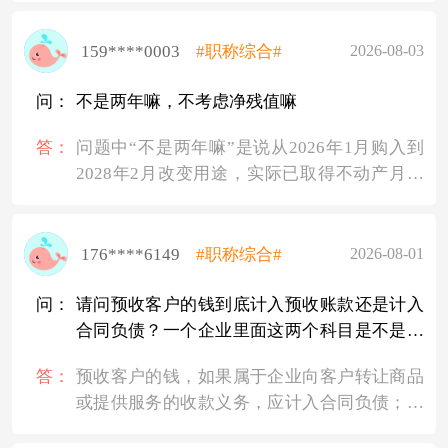
本率×销售收入，所以销售收入变化引起的总
成本变化只来自变动成本。因此用总成本差额
159****0003
#职称综合#
2026-08-03
除以销售收入差额即可求出变动成本率，这就
是高低点法的原理。
问：
不是两年嘛，不考虑净残值嘛
答：
问题中“不是两年嘛”是说从2026年1月购入到
2028年2月改变用途，实际已取得不动产月份
数为2年共24个月（每月计提折旧），解析中
正是按24个月计算的。
176****6149
#职称综合#
2026-08-01
“不考虑净残值”是因为这里计算的是税法规定
的“不动产净值率”，不是会计上的折旧净值。
问：
请问预收客户的钱到底计入预收账款还是计入
税法对不动产改变用途计算不得抵扣进项税额
合同负债？一个企业里面这两个科目是不是二
时，采用公式：
选一启用？什么情况计入预收账款，什么情况
答：
预收客户的钱，如果属于企业向客户转让商品
计入合同负债
或提供服务的收款义务，应计入合同负债；如
果不属于收入准则范围（如预收租金、预收利